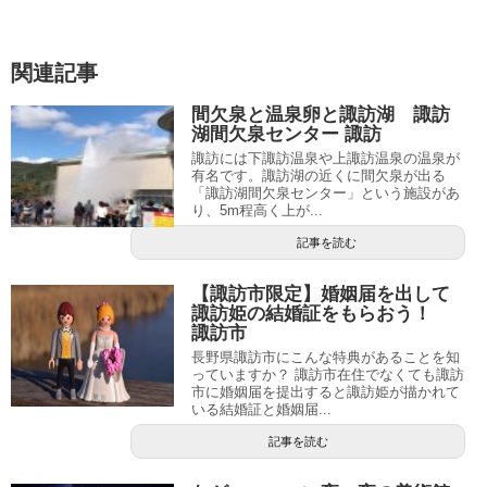
関連記事
間欠泉と温泉卵と諏訪湖 諏訪
湖間欠泉センター 諏訪
諏訪には下諏訪温泉や上諏訪温泉の温泉が
有名です。諏訪湖の近くに間欠泉が出る
「諏訪湖間欠泉センター」という施設があ
り、5m程高く上が...
記事を読む
【諏訪市限定】婚姻届を出して
諏訪姫の結婚証をもらおう！
諏訪市
長野県諏訪市にこんな特典があることを知
っていますか？ 諏訪市在住でなくても諏訪
市に婚姻届を提出すると諏訪姫が描かれて
いる結婚証と婚姻届...
記事を読む