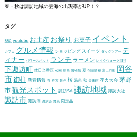
春・秋は諏訪地域の雲海の出現率がUP！？
タグ
イベント
お祭り
お土産
お菓子
youtube
BBQ
グルメ情報
デ
スイーツ
ショッピング
カフェ
ダックツアー
ランチ
ィナー
ラーメン
パワースポット
レイクウォーク岡谷
岡谷
下諏訪町
休日当番医
夏
公園
動画
博物館
宿泊情報
富士見町
市
御柱
茅野
桜
新着情報
花火大会
温泉
秋
春
春宮
景色
美術館
諏訪地域
観光スポット
市
諏訪SA
諏訪大社
諏訪市
諏訪湖
限定品
講演会
野菜