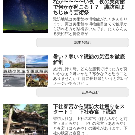
なが〜〜〜〜い夜 夜の美術館
で何かが起こる！？ 諏訪湖ま
ちじゅう芸術祭
諏訪地域は美術館や博物館がたくさんあり
ます。実は美術館や博物館目当てで他県か
ら訪れる方が結構多いんです。たくさんあ
る美術館と博物館が...
記事を読む
暑い？寒い？諏訪の気温を徹底
解剖
旅行に行く時、どんな服装で行った方が良
いかなぁ？暑いかな？寒かな？と思うこと
ありませんか？ 特に長野県というと寒いイ
メージがあるけど...
記事を読む
下社春宮から諏訪大社巡りをス
タート！ 下社春宮 下諏訪
諏訪大社は、上社の本宮（ほんみや）と前
宮（まえみや）、下社の秋宮（あきみや）
と春宮（はるみや）の四社があります。下
社の秋宮と春宮は...