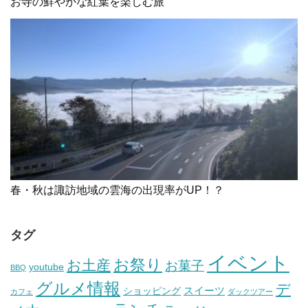
お寺の鮮やかな紅葉を楽しむ旅
春・秋は諏訪地域の雲海の出現率がUP！？
タグ
イベント
お祭り
お土産
お菓子
youtube
BBQ
グルメ情報
デ
スイーツ
ショッピング
カフェ
ダックツアー