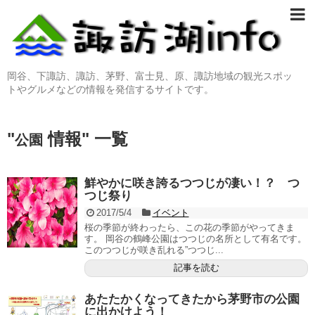
岡谷、下諏訪、諏訪、茅野、富士見、原、諏訪地域の観光スポッ
トやグルメなどの情報を発信するサイトです。
公園
鮮やかに咲き誇るつつじが凄い！？ つ
つじ祭り
2017/5/4
イベント
桜の季節が終わったら、この花の季節がやってきま
す。 岡谷の鶴峰公園はつつじの名所として有名です。
このつつじが咲き乱れる”つつじ...
記事を読む
あたたかくなってきたから茅野市の公園
に出かけよう！